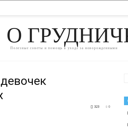
 О ГРУДНИ
Полезные советы и помощь в уходе за новорожденными
 девочек
х
323
0