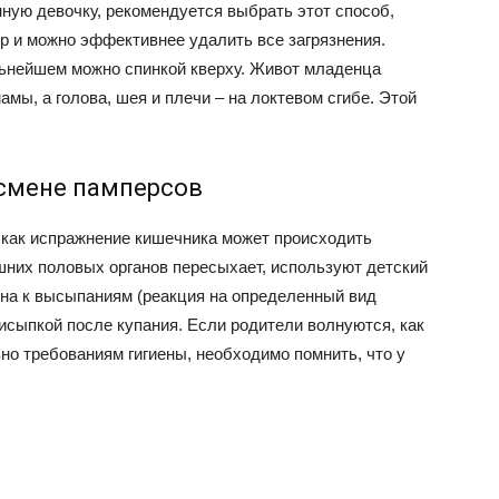
ную девочку, рекомендуется выбрать этот способ,
р и можно эффективнее удалить все загрязнения.
льнейшем можно спинкой кверху. Живот младенца
мы, а голова, шея и плечи – на локтевом сгибе. Этой
 смене памперсов
к как испражнение кишечника может происходить
ешних половых органов пересыхает, используют детский
нна к высыпаниям (реакция на определенный вид
исыпкой после купания. Если родители волнуются, как
о требованиям гигиены, необходимо помнить, что у