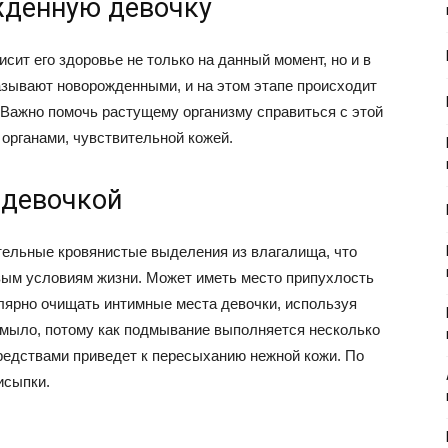
жденную девочку
сит его здоровье не только на данный момент, но и в
азывают новорожденными, и на этом этапе происходит
Важно помочь растущему организму справиться с этой
органами, чувствительной кожей.
 девочкой
тельные кровянистые выделения из влагалища, что
овым условиям жизни. Может иметь место припухлость
улярно очищать интимные места девочки, используя
 мыло, потому как подмывание выполняется несколько
средствами приведет к пересыханию нежной кожи. По
исыпки.