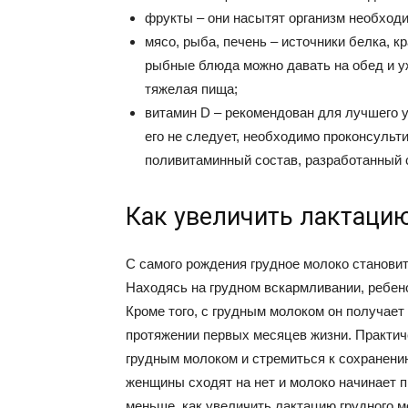
фрукты – они насытят организм необход
мясо, рыба, печень – источники белка, 
рыбные блюда можно давать на обед и уж
тяжелая пища;
витамин D – рекомендован для лучшего 
его не следует, необходимо проконсульт
поливитаминный состав, разработанный 
Как увеличить лактаци
С самого рождения грудное молоко станови
Находясь на грудном вскармливании, ребено
Кроме того, с грудным молоком он получает
протяжении первых месяцев жизни. Практич
грудным молоком и стремиться к сохранению
женщины сходят на нет и молоко начинает п
меньше, как увеличить лактацию грудного м