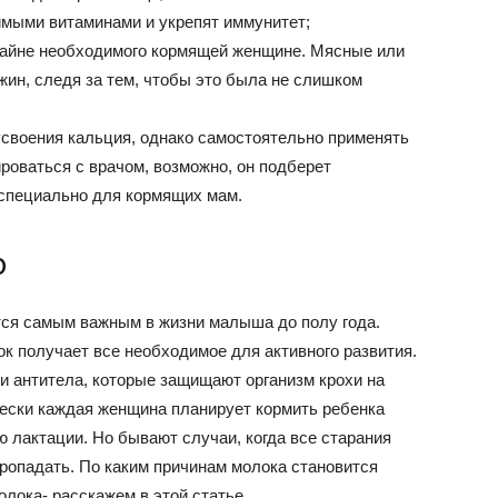
имыми витаминами и укрепят иммунитет;
крайне необходимого кормящей женщине. Мясные или
ин, следя за тем, чтобы это была не слишком
усвоения кальция, однако самостоятельно применять
ироваться с врачом, возможно, он подберет
специально для кормящих мам.
ю
тся самым важным в жизни малыша до полу года.
к получает все необходимое для активного развития.
 и антитела, которые защищают организм крохи на
ески каждая женщина планирует кормить ребенка
 лактации. Но бывают случаи, когда все старания
ропадать. По каким причинам молока становится
олока- расскажем в этой статье.