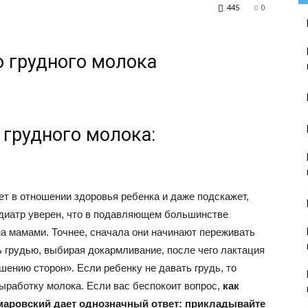
445
0
ю грудного молока
 грудного молока:
ет в отношении здоровья ребенка и даже подскажет,
едиатр уверен, что в подавляющем большинстве
а мамами. Точнее, сначала они начинают переживать
ь грудью, выбирая докармливание, после чего лактация
ению сторон». Если ребенку не давать грудь, то
работку молока. Если вас беспокоит вопрос,
как
маровский дает однозначный ответ: прикладывайте