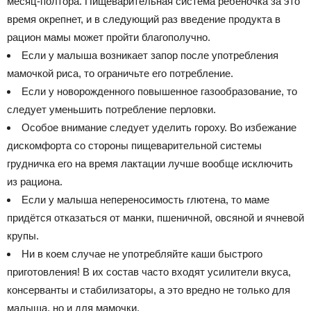
месяц-полтора. Пищеварительная система ребеночка за это
время окрепнет, и в следующий раз введение продукта в
рацион мамы может пройти благополучно.
Если у малыша возникает запор после употребления
мамочкой риса, то ограничьте его потребление.
Если у новорожденного повышенное газообразование, то
следует уменьшить потребление перловки.
Особое внимание следует уделить гороху. Во избежание
дискомфорта со стороны пищеварительной системы
грудничка его на время лактации лучше вообще исключить
из рациона.
Если у малыша непереносимость глютена, то маме
придётся отказаться от манки, пшеничной, овсяной и ячневой
крупы.
Ни в коем случае не употребляйте каши быстрого
приготовления! В их состав часто входят усилители вкуса,
консерванты и стабилизаторы, а это вредно не только для
малыша, но и для мамочки.