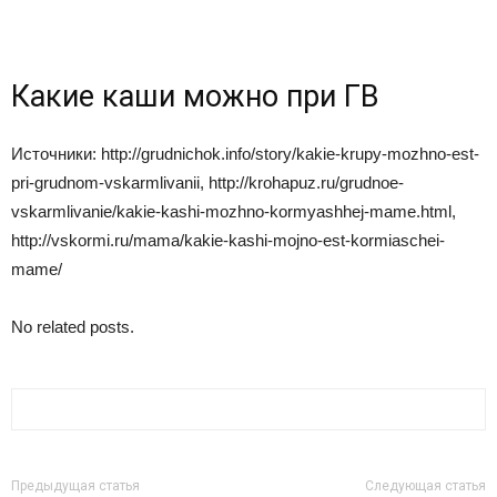
Какие каши можно при ГВ
Источники: http://grudnichok.info/story/kakie-krupy-mozhno-est-
pri-grudnom-vskarmlivanii, http://krohapuz.ru/grudnoe-
vskarmlivanie/kakie-kashi-mozhno-kormyashhej-mame.html,
http://vskormi.ru/mama/kakie-kashi-mojno-est-kormiaschei-
mame/
No related posts.
Предыдущая статья
Следующая статья