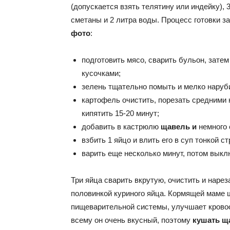
(допускается взять телятину или индейку), 
сметаны и 2 литра воды. Процесс готовки з
фото
:
подготовить мясо, сварить бульон, затем
кусочками;
зелень тщательно помыть и мелко наруб
картофель очистить, порезать средними 
кипятить 15-20 минут;
добавить в кастрюлю
щавель и
немного 
взбить 1 яйцо и влить его в суп тонкой 
варить еще несколько минут, потом выкл
Три яйца сварить вкрутую, очистить и наре
половинкой куриного яйца. Кормящей маме 
пищеварительной системы, улучшает кровоо
всему он очень вкусный, поэтому
кушать щ