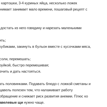
3 картошки, 3-4 куриных яйца, несколько ложек
анимает занимает мало времени, пошаговый рецепт с
 достать из него говядину и нарезать маленькими
ить;
кубиками, закинуть в бульон вместе с кусочками мяса,
соли, перемешать;
струйкой, быстро перемешивая;
ючить и дать настояться.
зать половинками. Подавать блюдо с ложкой сметаны и
щавель полезен тем, что налаживает работу
бращение и снижает риск развития анемии. Плюс ко
авелевые щи
нужно чаще.