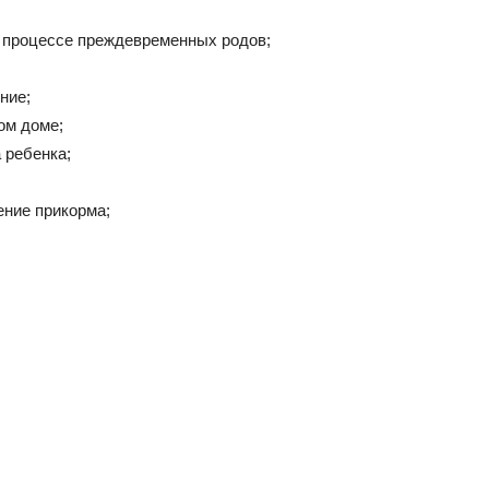
 процессе преждевременных родов;
ние;
ом доме;
 ребенка;
ение прикорма;