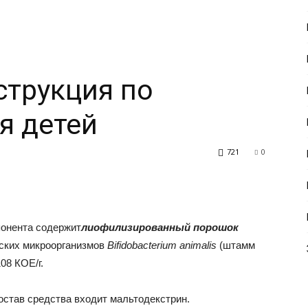
струкция по
я детей
721
0
понента содержит
лиофилизированный порошок
еских микроорганизмов
Bifidobacterium animalis
(штамм
08 КОЕ/г.
остав средства входит мальтодекстрин.