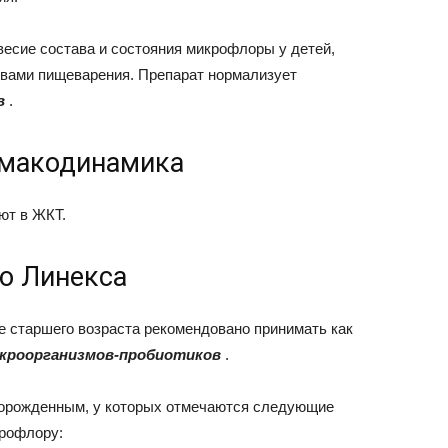
есие состава и состояния микрофлоры у детей,
твами пищеварения. Препарат нормализует
в
.
рмакодинамика
ют в ЖКТ.
ю Линекса
е старшего возраста рекомендовано принимать как
кроорганизмов-пробиотиков
.
ворожденным, у которых отмечаются следующие
крофлору: