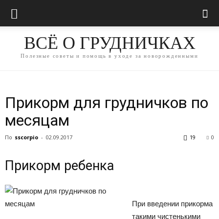
ВСЁ О ГРУДНИЧКАХ
Полезные советы и помощь в уходе за новорожденными
Прикорм для грудничков по
месяцам
По
sscorpio
-
02.09.2017
19
0
Прикорм ребенка
При введении прикорма
такими чистенькими