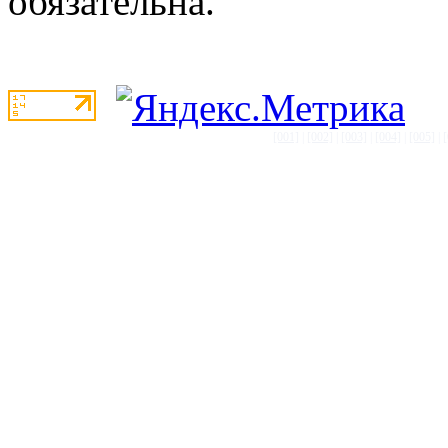
обязательна.
[001]
|
[002]
|
[003]
|
[004]
|
[005]
|