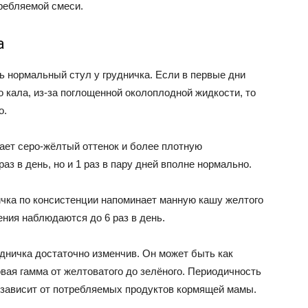
требляемой смеси.
а
ь нормальный стул у грудничка. Если в первые дни
 кала, из-за поглощенной околоплодной жидкости, то
о.
тает серо-жёлтый оттенок и более плотную
з в день, но и 1 раз в пару дней вполне нормально.
ичка по консистенции напоминает манную кашу желтого
ения наблюдаются до 6 раз в день.
дничка достаточно изменчив. Он может быть как
вая гамма от желтоватого до зелёного. Периодичность
ое зависит от потребляемых продуктов кормящей мамы.