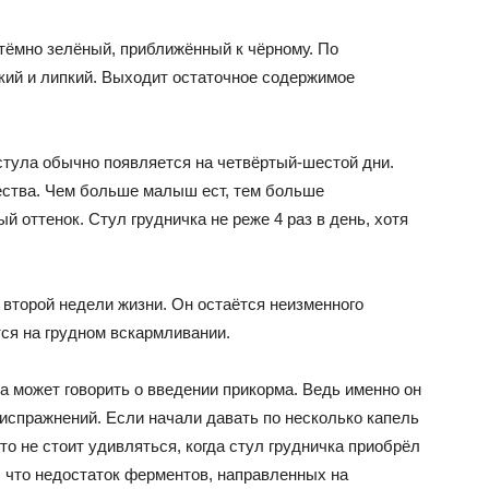
 тёмно зелёный, приближённый к чёрному. По
кий и липкий. Выходит остаточное содержимое
стула обычно появляется на четвёртый-шестой дни.
чества. Чем больше малыш ест, тем больше
й оттенок. Стул грудничка не реже 4 раз в день, хотя
второй недели жизни. Он остаётся неизменного
тся на грудном вскармливании.
а может говорить о введении прикорма. Ведь именно он
испражнений. Если начали давать по несколько капель
то не стоит удивляться, когда стул грудничка приобрёл
о, что недостаток ферментов, направленных на