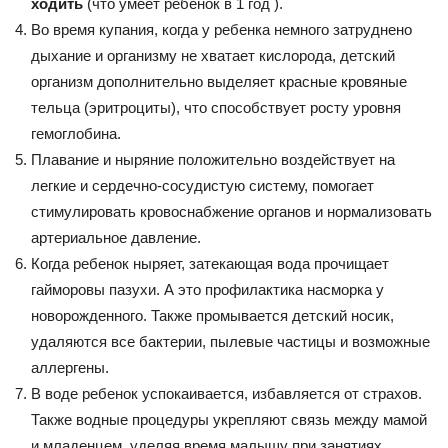
ходить
(что умеет ребенок в 1 год ).
Во время купания, когда у ребенка немного затруднено
дыхание и организму не хватает кислорода, детский
организм дополнительно выделяет красные кровяные
тельца (эритроциты), что способствует росту уровня
гемоглобина.
Плавание и ныряние положительно воздействует на
легкие и сердечно-сосудистую систему, помогает
стимулировать кровоснабжение органов и нормализовать
артериальное давление.
Когда ребенок ныряет, затекающая вода прочищает
гайморовы пазухи. А это профилактика насморка у
новорожденного. Также промывается детский носик,
удаляются все бактерии, пылевые частицы и возможные
аллергены.
В воде ребенок успокаивается, избавляется от страхов.
Также водные процедуры укрепляют связь между мамой
и младенцем, уделяя время малышу при занятиях