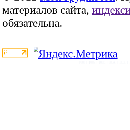
материалов сайта,
индекси
обязательна.
[001]
|
[002]
|
[003]
|
[004]
|
[005]
|