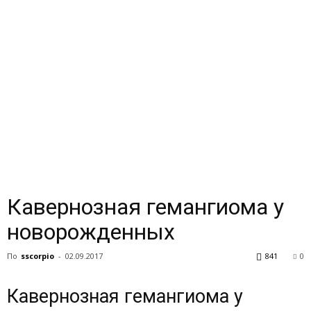
Кавернозная гемангиома у
новорожденных
По
sscorpio
-
02.09.2017
841
0
Кавернозная гемангиома у