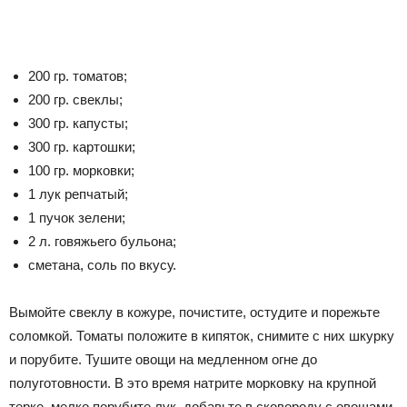
200 гр. томатов;
200 гр. свеклы;
300 гр. капусты;
300 гр. картошки;
100 гр. морковки;
1 лук репчатый;
1 пучок зелени;
2 л. говяжьего бульона;
сметана, соль по вкусу.
Вымойте свеклу в кожуре, почистите, остудите и порежьте
соломкой. Томаты положите в кипяток, снимите с них шкурку
и порубите. Тушите овощи на медленном огне до
полуготовности. В это время натрите морковку на крупной
терке, мелко порубите лук, добавьте в сковороду с овощами.