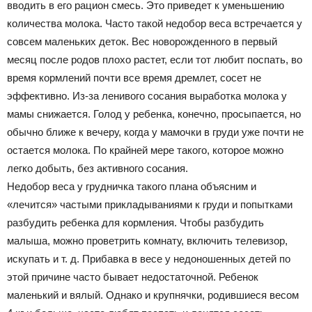
вводить в его рацион смесь. Это приведет к уменьшению
количества молока. Часто такой недобор веса встречается у
совсем маленьких деток. Вес новорожденного в первый
месяц после родов плохо растет, если тот любит поспать, во
время кормлений почти все время дремлет, сосет не
эффективно. Из-за ленивого сосания выработка молока у
мамы снижается. Голод у ребенка, конечно, просыпается, но
обычно ближе к вечеру, когда у мамочки в груди уже почти не
остается молока. По крайней мере такого, которое можно
легко добыть, без активного сосания.
Недобор веса у грудничка такого плана объясним и
«лечится» частыми прикладываниями к груди и попытками
разбудить ребенка для кормления. Чтобы разбудить
малыша, можно проветрить комнату, включить телевизор,
искупать и т. д. Прибавка в весе у недоношенных детей по
этой причине часто бывает недостаточной. Ребенок
маленький и вялый. Однако и крупнячки, родившиеся весом