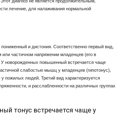
 Этот диагноз не является продолжительным,
сти лечение, для налаживания нормальной
 пониженный и дистония. Соответственно первый вид,
 или частичном напряжении младенцев (его в
. У новорожденных повышенный встречается чаще
частичной слабостью мышц у младенцев (гипотонус),
е у пожилых людей. Третий вид характеризуется
ряженности, и расслабленности на различных группах
й тонус встречается чаще у