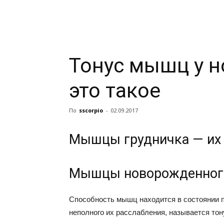
Тонус мышц у 
это такое
По
sscorpio
-
02.09.2017
Мышцы грудничка — их т
Мышцы новорожденного
Способность мышц находится в состоянии п
неполного их расслабления, называется то