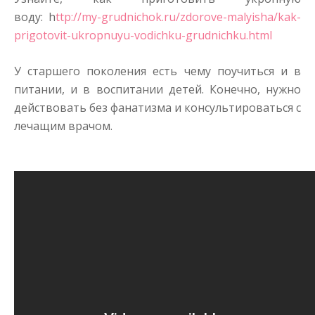
воду: h
ttp://my-grudnichok.ru/zdorove-malyisha/kak-
prigotovit-ukropnuyu-vodichku-grudnichku.html
У старшего поколения есть чему поучиться и в
питании, и в воспитании детей. Конечно, нужно
действовать без фанатизма и консультироваться с
лечащим врачом.