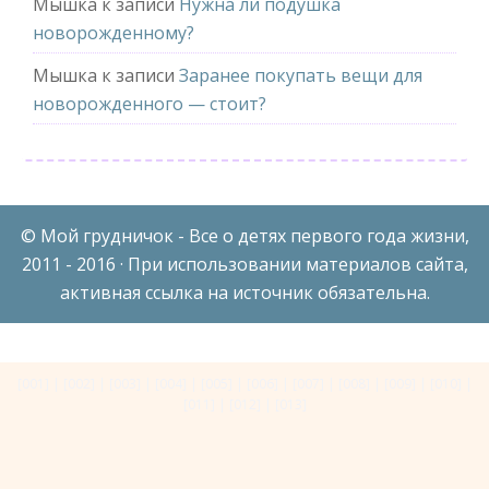
Мышка
к записи
Нужна ли подушка
новорожденному?
Мышка
к записи
Заранее покупать вещи для
новорожденного — стоит?
© Мой грудничок - Все о детях первого года жизни,
2011 - 2016 · При использовании материалов сайта,
активная ссылка на источник обязательна.
[001]
|
[002]
|
[003]
|
[004]
|
[005]
|
[006]
|
[007]
|
[008]
|
[009]
|
[010]
|
[011]
|
[012]
|
[013]