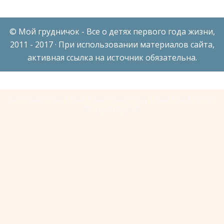
© Мой грудничок - Все о детях первого года жизни,
2011 - 2017 · При использовании материалов сайта,
активная ссылка на источник обязательна.
[001]
|
[002]
|
[003]
|
[004]
|
[005]
|
[006]
|
[007]
|
[008]
|
[009]
|
[010]
|
[011]
|
[012]
|
[013]