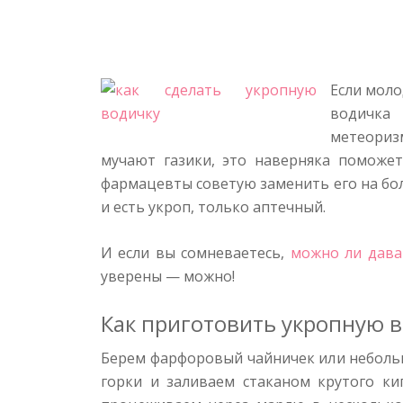
Если моло
водичка 
метеориз
мучают газики, это наверняка поможет
фармацевты советую заменить его на бол
и есть укроп, только аптечный.
И если вы сомневаетесь,
можно ли дава
уверены — можно!
Как приготовить укропную 
Берем фарфоровый чайничек или небольш
горки и заливаем стаканом крутого кип