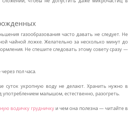
 сложений, чтобы не допустить даже микрочастиц в
орожденных
ьшения газообразования часто давать не следует. Не
дной чайной ложке. Желательно за несколько минут до
кормления. Не спешите следовать этому совету сразу —
через пол часа.
ше суток укропную воду не делают. Хранить нужно в
ед употреблением малышом, естественно, разогреть.
ную водичку грудничку
и чем она полезна — читайте в