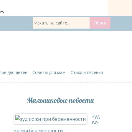
».
лие для детей
Советы для мам
Стихи и песенки
Малышковые новости
Зуд
во
время беременности