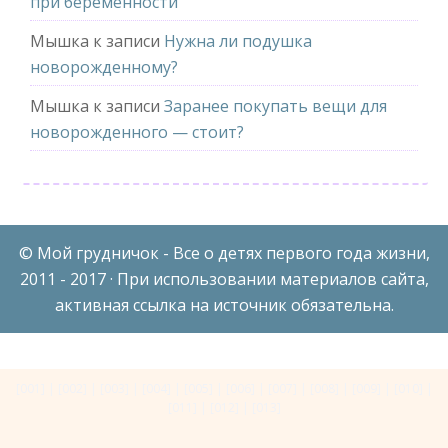
при беременности
Мышка
к записи
Нужна ли подушка
новорожденному?
Мышка
к записи
Заранее покупать вещи для
новорожденного — стоит?
© Мой грудничок - Все о детях первого года жизни,
2011 - 2017 · При использовании материалов сайта,
активная ссылка на источник обязательна.
[001]
|
[002]
|
[003]
|
[004]
|
[005]
|
[006]
|
[007]
|
[008]
|
[009]
|
[010]
|
[011]
|
[012]
|
[013]